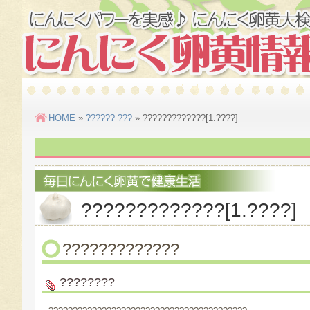
HOME
»
?????? ???
»
?????????????[1.????]
?????????????[1.????]
?????????????
????????