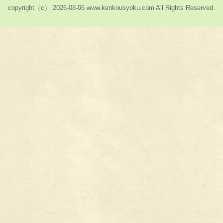
copyright（c） 2026-08-06 www.kenkousyoku.com All Rights Reserved.